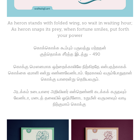
As heron stands with folded wing, so wait in waiting hour;
As heron snaps its prey, when fortune smiles, put forth
your power
கொக்கொக்க கூம்பும் பருவத்து மற்றதன்
குத்தொக்க சீர்த்த இடத்து - 490
கொக்கு மௌனமாக ஒற்றைக்காலிலே நிற்கிறதே என்பதற்காகக்
கொக்கை ஏமாளி என்று எண்ணவேண்டாம். நேரகாலம் வரும்போதுதான்
கொக்கு யாரைன்று தெரியவரும்.
அடக்கம் உடையாரை அறிவிலார் என்றெண்ணி கடக்கக் கருதவும்
வேண்டா, மடைத் தலையில் ஓடுமீனோட உறுமீன் வருமளவும் வாடி
நிற்குமாம் கொக்கு