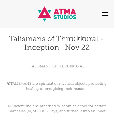
Talismans of Thirukkural - 
Inception | Nov 22
TALISMANS OF THIRUKKURAL
🧿TALISMANS are spiritual or mystical objects protecting,
healing or energising their masters.
🙏Ancient Indians practised Wisdom as a tool for certain
mandalas (41, 90 & 108 Days) and turned it into an Inner