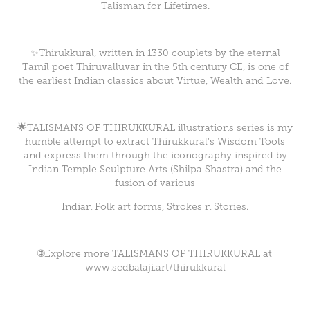
Talisman for Lifetimes.
✨Thirukkural, written in 1330 couplets by the eternal
Tamil poet Thiruvalluvar in the 5th century CE, is one of
the earliest Indian classics about Virtue, Wealth and Love.
🌟TALISMANS OF THIRUKKURAL illustrations series is my
humble attempt to extract Thirukkural's Wisdom Tools
and express them through the iconography inspired by
Indian Temple Sculpture Arts (Shilpa Shastra) and the
fusion of various
Indian Folk art forms,
Strokes n Stories.
🌐Explore more TALISMANS OF THIRUKKURAL at
www.scdbalaji.art/thirukkural